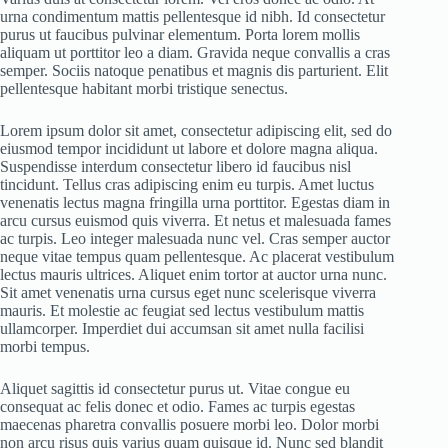
urna condimentum mattis pellentesque id nibh. Id consectetur
purus ut faucibus pulvinar elementum. Porta lorem mollis
aliquam ut porttitor leo a diam. Gravida neque convallis a cras
semper. Sociis natoque penatibus et magnis dis parturient. Elit
pellentesque habitant morbi tristique senectus.
Lorem ipsum dolor sit amet, consectetur adipiscing elit, sed do
eiusmod tempor incididunt ut labore et dolore magna aliqua.
Suspendisse interdum consectetur libero id faucibus nisl
tincidunt. Tellus cras adipiscing enim eu turpis. Amet luctus
venenatis lectus magna fringilla urna porttitor. Egestas diam in
arcu cursus euismod quis viverra. Et netus et malesuada fames
ac turpis. Leo integer malesuada nunc vel. Cras semper auctor
neque vitae tempus quam pellentesque. Ac placerat vestibulum
lectus mauris ultrices. Aliquet enim tortor at auctor urna nunc.
Sit amet venenatis urna cursus eget nunc scelerisque viverra
mauris. Et molestie ac feugiat sed lectus vestibulum mattis
ullamcorper. Imperdiet dui accumsan sit amet nulla facilisi
morbi tempus.
Aliquet sagittis id consectetur purus ut. Vitae congue eu
consequat ac felis donec et odio. Fames ac turpis egestas
maecenas pharetra convallis posuere morbi leo. Dolor morbi
non arcu risus quis varius quam quisque id. Nunc sed blandit