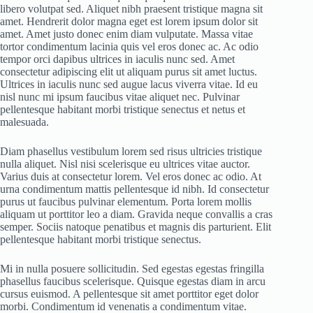
libero volutpat sed. Aliquet nibh praesent tristique magna sit
amet. Hendrerit dolor magna eget est lorem ipsum dolor sit
amet. Amet justo donec enim diam vulputate. Massa vitae
tortor condimentum lacinia quis vel eros donec ac. Ac odio
tempor orci dapibus ultrices in iaculis nunc sed. Amet
consectetur adipiscing elit ut aliquam purus sit amet luctus.
Ultrices in iaculis nunc sed augue lacus viverra vitae. Id eu
nisl nunc mi ipsum faucibus vitae aliquet nec. Pulvinar
pellentesque habitant morbi tristique senectus et netus et
malesuada.
Diam phasellus vestibulum lorem sed risus ultricies tristique
nulla aliquet. Nisl nisi scelerisque eu ultrices vitae auctor.
Varius duis at consectetur lorem. Vel eros donec ac odio. At
urna condimentum mattis pellentesque id nibh. Id consectetur
purus ut faucibus pulvinar elementum. Porta lorem mollis
aliquam ut porttitor leo a diam. Gravida neque convallis a cras
semper. Sociis natoque penatibus et magnis dis parturient. Elit
pellentesque habitant morbi tristique senectus.
Mi in nulla posuere sollicitudin. Sed egestas egestas fringilla
phasellus faucibus scelerisque. Quisque egestas diam in arcu
cursus euismod. A pellentesque sit amet porttitor eget dolor
morbi. Condimentum id venenatis a condimentum vitae.