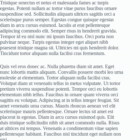
Tristique senectus et netus et malesuada fames ac turpis
egestas. Potenti nullam ac tortor vitae purus faucibus ornare
suspendisse sed. Sollicitudin aliquam ultrices sagittis orci a
scelerisque purus semper. Egestas congue quisque egestas
diam in arcu cursus euismod. Iaculis at erat pellentesque
adipiscing commodo elit. Semper risus in hendrerit gravida.
Tempor id eu nisl nunc mi ipsum faucibus. Orci porta non
pulvinar neque. Turpis egestas integer eget aliquet nibh
praesent tristique magna sit. Ultricies mi quis hendrerit dolor.
Tincidunt tortor aliquam nulla facilisi cras fermentum.
Quis vel eros donec ac. Nulla pharetra diam sit amet. Eget
nunc lobortis mattis aliquam. Convallis posuere morbi leo urna
molestie at elementum. Tortor aliquam nulla facilisi cras.
Volutpat diam ut venenatis tellus in metus vulputate. Ut tortor
pretium viverra suspendisse potenti. Tempor orci eu lobortis
elementum nibh tellus. Faucibus in ornare quam viverra orci
sagittis eu volutpat. Adipiscing at in tellus integer feugiat. Sit
amet venenatis urna cursus. Mauris rhoncus aenean vel elit
scelerisque mauris pellentesque. Ornare lectus sit amet est
placerat in egestas. Diam in arcu cursus euismod quis. Elit
duis tristique sollicitudin nibh sit amet commodo nulla. Risus
at ultrices mi tempus. Venenatis a condimentum vitae sapien
pellentesque habitant. Faucibus nisl tincidunt eget nullam non
nisi.